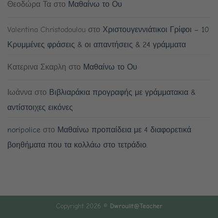
Θεοδώρα Τα
στο
Μαθαίνω το Ου
Valentina Christodoulou
στο
Χριστουγεννιάτικοι Γρίφοι – 10
Κρυμμένες φράσεις & οι απαντήσεις & 24 γράμματα
Κατερινα Σκαρλη
στο
Μαθαίνω το Ου
Ιωάννα
στο
Βιβλιαράκια προγραφής με γράμματακια &
αντίστοιχες εικόνες
noripolice
στο
Μαθαίνω προπαίδεια με 4 διαφορετικά
βοηθήματα που τα κολλάω στο τετράδιο.
Copyright 2026 ©
Dwroulit@Teacher