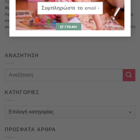
Posted in
Προφορικός Λόγος
,
Γλώσσα
,
Άρθρα
,
Νοητική ικανότητα
,
Φωνολογική Ενημερώτητα
,
Μνημονική ικανότητα
,
Ουσιαστικά
,
Λεξιλόγιο
,
Παρεμβάσεις
,
Αναγνωστική ετοιμότητα
|
Tagged
ανάγνωση
,
αναγνωστικές δεξιότητες
,
αναγνωστική ευχέρεια
,
συλλαβές
,
αυτοματοποίηση
4
Comments
ΑΝΑΖΗΤΗΣΗ
ΚΑΤΗΓΟΡΙΕΣ
Κατηγορίες
ΠΡΟΣΦΑΤΑ ΑΡΘΡΑ