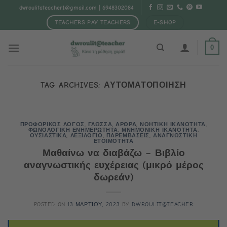
Μετάβαση
dwroulitateacher1@gmail.com
| 6948302084
στο
TEACHERS PAY TEACHERS
E-SHOP
περιεχόμενο
0
TAG ARCHIVES:
ΑΥΤΟΜΑΤΟΠΟΙΗΣΗ
ΠΡΟΦΟΡΙΚΟΣ ΛΟΓΟΣ
,
ΓΛΩΣΣΑ
,
ΑΡΘΡΑ
,
ΝΟΗΤΙΚΗ ΙΚΑΝΟΤΗΤΑ
,
ΦΩΝΟΛΟΓΙΚΗ ΕΝΗΜΕΡΩΤΗΤΑ
,
ΜΝΗΜΟΝΙΚΗ ΙΚΑΝΟΤΗΤΑ
,
ΟΥΣΙΑΣΤΙΚΑ
,
ΛΕΞΙΛΟΓΙΟ
,
ΠΑΡΕΜΒΑΣΕΙΣ
,
ΑΝΑΓΝΩΣΤΙΚΗ
ΕΤΟΙΜΟΤΗΤΑ
Μαθαίνω να διαβάζω – Βιβλίο
αναγνωστικής ευχέρειας (μικρό μέρος
δωρεάν)
POSTED ON
13 ΜΑΡΤΙΟΥ, 2023
BY
DWROULIT@TEACHER