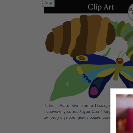
Απρ
Posted in
Λεπτή Κινητικότητα
,
Προφορικός Λόγος
,
Γ
Παραγωγή γραπτού λόγου
,
Ώρα / Καιρός / Εποχές
αντιστοίχιση ποσοτήτων
,
προμαθηματικές δεξιότητε