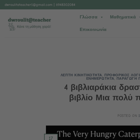
Μετάβαση
dwroulitateacher1@gmail.com
| 6948302084
στο
Γλώσσα
Μαθηματικά
περιεχόμενο
Επικοινωνία
ΛΕΠΤΗ ΚΙΝΗΤΙΚΟΤΗΤΑ
,
ΠΡΟΦΟΡΙΚΟΣ ΛΟΓ
ΕΝΗΜΕΡΩΤΗΤΑ
,
ΠΑΡΑΓΩΓΗ 
4 βιβλιαράκια δρα
βιβλίο Μια πολύ π
POSTED ON
17