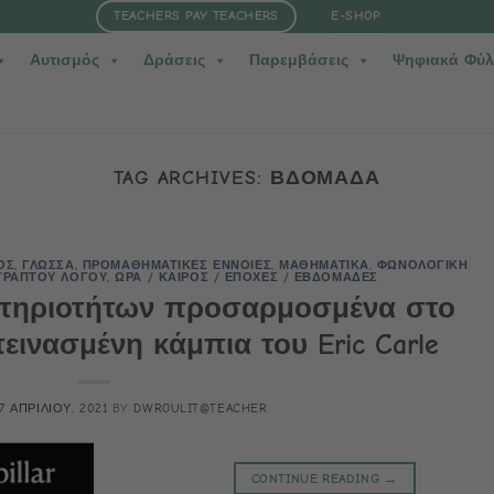
TEACHERS PAY TEACHERS
E-SHOP
Αυτισμός
Δράσεις
Παρεμβάσεις
Ψηφιακά Φύλ
TAG ARCHIVES:
ΒΔΟΜΑΔΑ
ΟΣ
,
ΓΛΩΣΣΑ
,
ΠΡΟΜΑΘΗΜΑΤΙΚΕΣ ΕΝΝΟΙΕΣ
,
ΜΑΘΗΜΑΤΙΚΑ
,
ΦΩΝΟΛΟΓΙΚΗ
ΓΡΑΠΤΟΥ ΛΟΓΟΥ
,
ΩΡΑ / ΚΑΙΡΟΣ / ΕΠΟΧΕΣ / ΕΒΔΟΜΑΔΕΣ
στηριοτήτων προσαρμοσμένα στο
εινασμένη κάμπια του Eric Carle
17 ΑΠΡΙΛΙΟΥ, 2021
BY
DWROULIT@TEACHER
CONTINUE READING
→