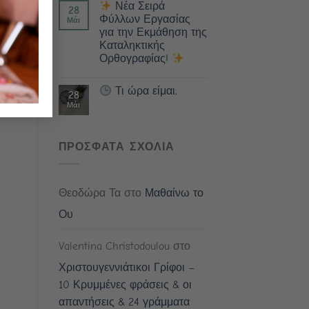
Νέα Σειρά
28
Φύλλων Εργασίας
Μάι
για την Εκμάθηση της
Καταληκτικής
Ορθογραφίας!
Τι ώρα είμαι;
28
Μάι
ΠΡΟΣΦΑΤΑ ΣΧΟΛΙΑ
Θεοδώρα Τα
στο
Μαθαίνω το
Ου
Valentina Christodoulou
στο
Χριστουγεννιάτικοι Γρίφοι –
10 Κρυμμένες φράσεις & οι
απαντήσεις & 24 γράμματα