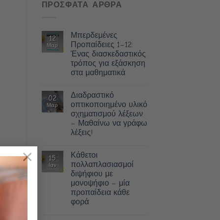
ΠΡΟΣΦΑΤΑ ΑΡΘΡΑ
Μπερδεμένες
12
Προπαίδειες 1–12:
Μαρ
Ένας διασκεδαστικός
τρόπος για εξάσκηση
στα μαθηματικά
Διαδραστικό
02
οπτικοποιημένο υλικό
Μαρ
σχηματισμού λέξεων
– Μαθαίνω να γράφω
λέξεις!
×
Κάθετοι
15
πολλαπλασιασμοί
Ιαν
διψήφιου με
μονοψήφιο – μία
προπαίδεια κάθε
φορά
ent