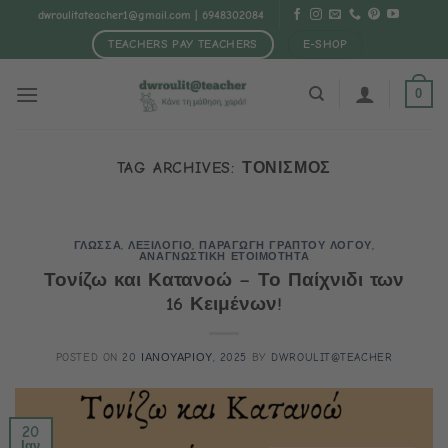
Μετάβαση
dwroulitateacher1@gmail.com
| 6948302084
στο
TEACHERS PAY TEACHERS
E-SHOP
περιεχόμενο
0
TAG ARCHIVES:
ΤΟΝΙΣΜΟΣ
ΓΛΩΣΣΑ
,
ΛΕΞΙΛΟΓΙΟ
,
ΠΑΡΑΓΩΓΗ ΓΡΑΠΤΟΥ ΛΟΓΟΥ
,
ΑΝΑΓΝΩΣΤΙΚΗ ΕΤΟΙΜΟΤΗΤΑ
Τονίζω και Κατανοώ – Το Παίχνιδι των
16 Κειμένων!
POSTED ON
20 ΙΑΝΟΥΑΡΙΟΥ, 2025
BY
DWROULIT@TEACHER
20
Ιαν