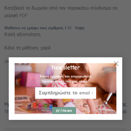
Κατέβασέ το δωρεάν από τον παρακάτω σύνδεσμο σε
μορφή PDF.
Μαθαίνω να γράφω τους αιρθμούς 1-10.
Λήψη
Καλή αξιοποίηση,
Κάνε τη μάθηση, χαρά
×
dwroulit@dwrouliteacher
Newsletter
Κάντε εγγραφή και ενημερωθείτε
πρώτοι για το νέο μας υλικό...
Ημερήσιο Πρόγραμμα
Origami παιχνίδι διαχείρισης
TEACCH
θυμού