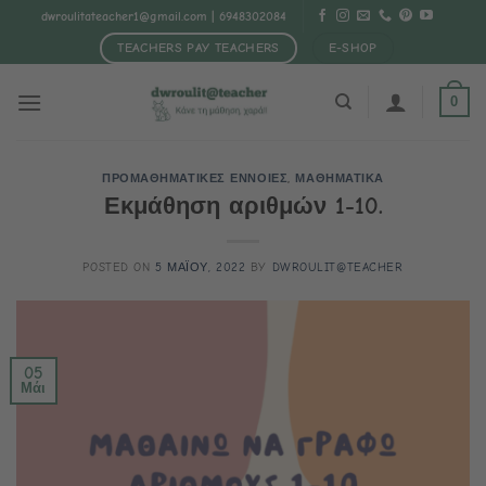
Μετάβαση
dwroulitateacher1@gmail.com
| 6948302084
στο
TEACHERS PAY TEACHERS
E-SHOP
περιεχόμενο
0
ΠΡΟΜΑΘΗΜΑΤΙΚΕΣ ΕΝΝΟΙΕΣ
,
ΜΑΘΗΜΑΤΙΚΑ
Εκμάθηση αριθμών 1-10.
POSTED ON
5 ΜΑΪΟΥ, 2022
BY
DWROULIT@TEACHER
05
Μάι