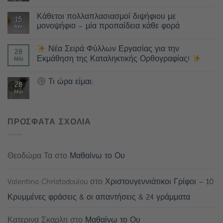
Κάθετοι πολλαπλασιασμοί διψήφιου με
15
μονοψήφιο – μία προπαίδεια κάθε φορά
Ιαν
Νέα Σειρά Φύλλων Εργασίας για την
28
Εκμάθηση της Καταληκτικής Ορθογραφίας!
Μάι
Τι ώρα είμαι;
28
Μάι
ΠΡΟΣΦΑΤΑ ΣΧΟΛΙΑ
Θεοδώρα Τα
στο
Μαθαίνω το Ου
Valentina Christodoulou
στο
Χριστουγεννιάτικοι Γρίφοι – 10
Κρυμμένες φράσεις & οι απαντήσεις & 24 γράμματα
Κατερινα Σκαρλη
στο
Μαθαίνω το Ου