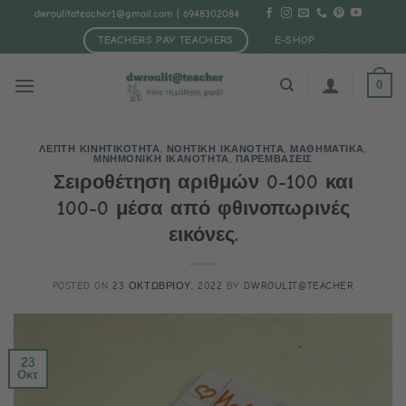
Μετάβαση
dwroulitateacher1@gmail.com
| 6948302084
στο
TEACHERS PAY TEACHERS
E-SHOP
περιεχόμενο
0
ΛΕΠΤΗ ΚΙΝΗΤΙΚΟΤΗΤΑ
,
ΝΟΗΤΙΚΗ ΙΚΑΝΟΤΗΤΑ
,
ΜΑΘΗΜΑΤΙΚΑ
,
ΜΝΗΜΟΝΙΚΗ ΙΚΑΝΟΤΗΤΑ
,
ΠΑΡΕΜΒΑΣΕΙΣ
Σειροθέτηση αριθμών 0-100 και
100-0 μέσα από φθινοπωρινές
εικόνες.
POSTED ON
23 ΟΚΤΩΒΡΙΟΥ, 2022
BY
DWROULIT@TEACHER
23
Οκτ