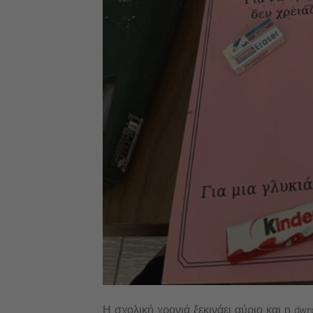
Η σχολική χρονιά ξεκινάει αύριο και η d