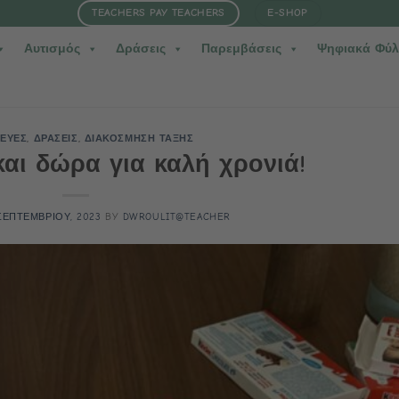
TEACHERS PAY TEACHERS
E-SHOP
Αυτισμός
Δράσεις
Παρεμβάσεις
Ψηφιακά Φύλ
ΕΥΕΣ
,
ΔΡΑΣΕΙΣ
,
ΔΙΑΚΟΣΜΗΣΗ ΤΑΞΗΣ
και δώρα για καλή χρονιά!
ΣΕΠΤΕΜΒΡΙΟΥ, 2023
BY
DWROULIT@TEACHER