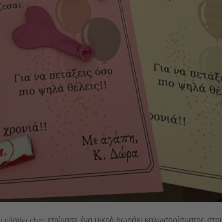
wroulit@teacher ετοίμασε ένα μικρό δωράκι καλωσορίσματος στο