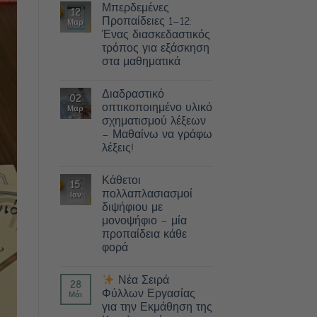
Μπερδεμένες
12
Προπαίδειες 1–12:
Μαρ
Ένας διασκεδαστικός
τρόπος για εξάσκηση
στα μαθηματικά
Διαδραστικό
02
οπτικοποιημένο υλικό
Μαρ
σχηματισμού λέξεων
– Μαθαίνω να γράφω
λέξεις!
Κάθετοι
15
πολλαπλασιασμοί
Ιαν
διψήφιου με
μονοψήφιο – μία
προπαίδεια κάθε
φορά
Νέα Σειρά
28
Φύλλων Εργασίας
Μάι
για την Εκμάθηση της