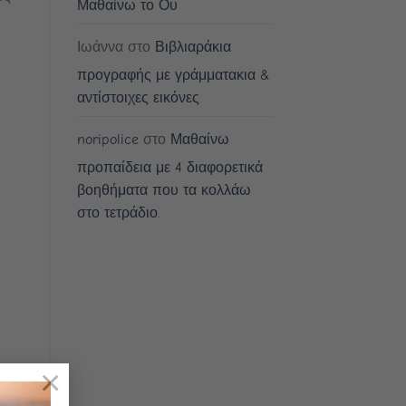
Μαθαίνω το Ου
Ιωάννα
στο
Βιβλιαράκια
προγραφής με γράμματακια &
αντίστοιχες εικόνες
noripolice
στο
Μαθαίνω
προπαίδεια με 4 διαφορετικά
βοηθήματα που τα κολλάω
στο τετράδιο.
×