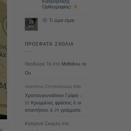
Καταληκτικής
Ορθογραφίας!
Τι ώρα είμαι;
28
Μάι
ΠΡΟΣΦΑΤΑ ΣΧΟΛΙΑ
Θεοδώρα Τα
στο
Μαθαίνω το
Ου
Valentina Christodoulou
στο
Χριστουγεννιάτικοι Γρίφοι –
10 Κρυμμένες φράσεις & οι
απαντήσεις & 24 γράμματα
Κατερινα Σκαρλη
στο
υς