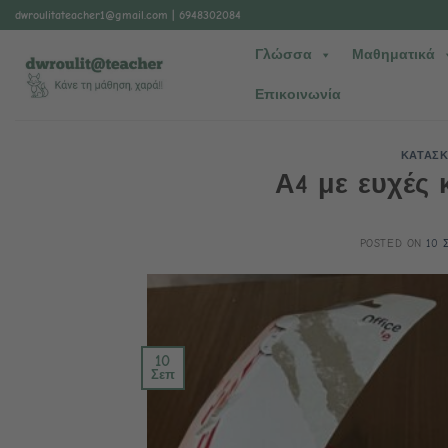
Μετάβαση
dwroulitateacher1@gmail.com
| 6948302084
στο
Γλώσσα
Μαθηματικά
περιεχόμενο
Επικοινωνία
ΚΑΤΑΣΚ
Α4 με ευχές 
POSTED ON
10 
10
Σεπ