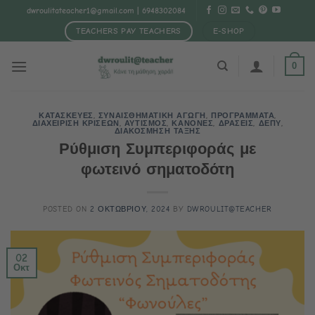
Μετάβαση
dwroulitateacher1@gmail.com
| 6948302084
στο
TEACHERS PAY TEACHERS
E-SHOP
περιεχόμενο
0
ΚΑΤΑΣΚΕΥΕΣ
,
ΣΥΝΑΙΣΘΗΜΑΤΙΚΗ ΑΓΩΓΗ
,
ΠΡΟΓΡΑΜΜΑΤΑ
,
ΔΙΑΧΕΙΡΙΣΗ ΚΡΙΣΕΩΝ
,
ΑΥΤΙΣΜΟΣ
,
ΚΑΝΟΝΕΣ
,
ΔΡΑΣΕΙΣ
,
ΔΕΠΥ
,
ΔΙΑΚΟΣΜΗΣΗ ΤΑΞΗΣ
Ρύθμιση Συμπεριφοράς με
φωτεινό σηματοδότη
POSTED ON
2 ΟΚΤΩΒΡΙΟΥ, 2024
BY
DWROULIT@TEACHER
02
Οκτ