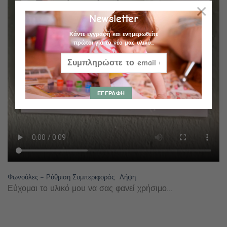
×
Newsletter
Κάντε εγγραφή και ενημερωθείτε
πρώτοι για το νέο μας υλικό...
Φωνούλες – Ρύθμιση Συμπεριφοράς
Λήψη
Εύχομαι το υλικό μου να σας φανεί χρήσιμο…