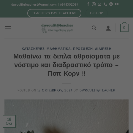
Μετάβαση
dwroulitateacher1@gmail.com
| 6948302084
στο
TEACHERS PAY TEACHERS
E-SHOP
περιεχόμενο
0
ΚΑΤΑΣΚΕΥΕΣ
,
ΜΑΘΗΜΑΤΙΚΑ
,
ΠΡΟΣΘΕΣΗ
,
ΔΙΑΙΡΕΣΗ
Μαθαίνω τα διπλά αθροίσματα με
νόστιμο και διαδραστικό τρόπο –
Ποπ Κορν !!
POSTED ON
18 ΟΚΤΩΒΡΙΟΥ, 2024
BY
DWROULIT@TEACHER
18
Οκτ