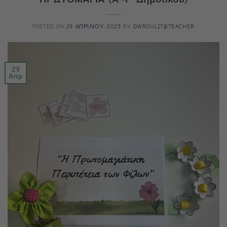
POSTED ON
29 ΑΠΡΙΛΙΟΥ, 2025
BY
DWROULIT@TEACHER
29
Απρ