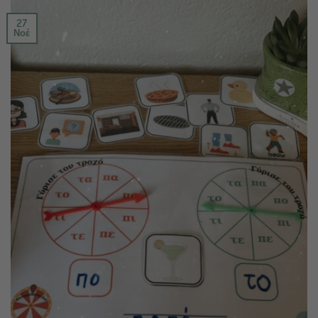
27
Νοέ