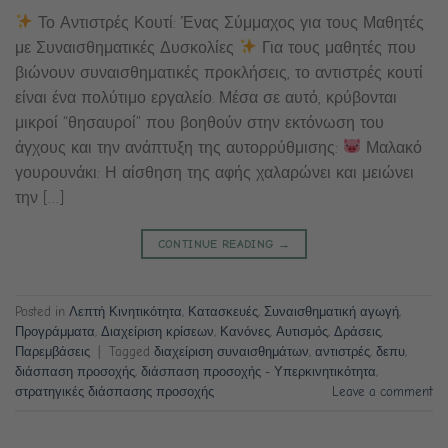
Το Αντιστρές Κουτί: Ένας Σύμμαχος για τους Μαθητές
με Συναισθηματικές Δυσκολίες
Για τους μαθητές που
βιώνουν συναισθηματικές προκλήσεις, το αντιστρές κουτί
είναι ένα πολύτιμο εργαλείο. Μέσα σε αυτό, κρύβονται
μικροί “θησαυροί” που βοηθούν στην εκτόνωση του
άγχους και την ανάπτυξη της αυτορρύθμισης:
Μαλακό
γουρουνάκι: Η αίσθηση της αφής χαλαρώνει και μειώνει
την […]
CONTINUE READING
→
Posted in
Λεπτή Κινητικότητα
,
Κατασκευές
,
Συναισθηματική αγωγή
,
Προγράμματα
,
Διαχείριση κρίσεων
,
Κανόνες
,
Αυτισμός
,
Δράσεις
,
Παρεμβάσεις
|
Tagged
διαχείριση συναισθημάτων
,
αντιστρές
,
δεπυ
,
διάσπαση προσοχής
,
διάσπαση προσοχής - Υπερκινητικότητα
,
στρατηγικές διάσπασης προσοχής
Leave a comment