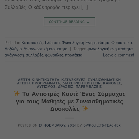
Συλλαβές: Ο κάθε τροχός περιέχει […]
CONTINUE READING
→
Posted in
Κατασκευές
,
Γλώσσα
,
Φωνολογική Ενημερώτητα
,
Ουσιαστικά
,
Λεξιλόγιο
,
Αναγνωστική ετοιμότητα
|
Tagged
φωνολογική ενημερότητα
,
ανάγνωση
,
συλλαβές
,
φωνούλες
,
πρωτάκια
Leave a comment
ΛΕΠΤΗ ΚΙΝΗΤΙΚΟΤΗΤΑ
,
ΚΑΤΑΣΚΕΥΕΣ
,
ΣΥΝΑΙΣΘΗΜΑΤΙΚΗ
ΑΓΩΓΗ
,
ΠΡΟΓΡΑΜΜΑΤΑ
,
ΔΙΑΧΕΙΡΙΣΗ ΚΡΙΣΕΩΝ
,
ΚΑΝΟΝΕΣ
,
ΑΥΤΙΣΜΟΣ
,
ΔΡΑΣΕΙΣ
,
ΠΑΡΕΜΒΑΣΕΙΣ
Το Αντιστρές Κουτί: Ένας Σύμμαχος
για τους Μαθητές με Συναισθηματικές
Δυσκολίες
POSTED ON
13 ΝΟΕΜΒΡΙΟΥ, 2024
BY
DWROULIT@TEACHER