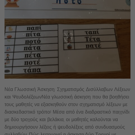
Νέα Γλωσσική Άσκηση: Σχηματισμός Δισύλλαβων Λέξεων
και ΨευδολέξεωνΝέα γλωσσική άσκηση που θα βοηθήσει
τους μαθητές να εξασκηθούν στον σχηματισμό λέξεων με
διασκεδαστικό τρόπο! Μέσα από ένα διαδραστικό παιχνίδι
με δύο τροχούς και βελάκια, οι μαθητές καλούνται να
δημιουργήσουν λέξεις ή ψευδολέξεις από συνδυασμούς
συλλαβών. Πώς λειτουργεί η άσκηση:Δύο Τροχοί με