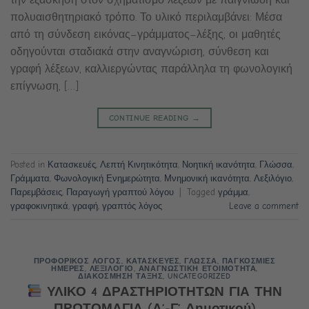
πολυαισθητηριακό τρόπο. Το υλικό περιλαμβάνει: Μέσα
από τη σύνδεση εικόνας–γράμματος–λέξης, οι μαθητές
οδηγούνται σταδιακά στην αναγνώριση, σύνθεση και
γραφή λέξεων, καλλιεργώντας παράλληλα τη φωνολογική
επίγνωση, […]
CONTINUE READING
→
Posted in
Κατασκευές
,
Λεπτή Κινητικότητα
,
Νοητική ικανότητα
,
Γλώσσα
,
Γράμματα
,
Φωνολογική Ενημερώτητα
,
Μνημονική ικανότητα
,
Λεξιλόγιο
,
Παρεμβάσεις
,
Παραγωγή γραπτού λόγου
|
Tagged
γράμμα
,
γραφοκινητικά
,
γραφή
,
γραπτός λόγος
Leave a comment
ΠΡΟΦΟΡΙΚΟΣ ΛΟΓΟΣ
,
ΚΑΤΑΣΚΕΥΕΣ
,
ΓΛΩΣΣΑ
,
ΠΑΓΚΟΣΜΙΕΣ
ΗΜΕΡΕΣ
,
ΛΕΞΙΛΟΓΙΟ
,
ΑΝΑΓΝΩΣΤΙΚΗ ΕΤΟΙΜΟΤΗΤΑ
,
ΔΙΑΚΟΣΜΗΣΗ ΤΑΞΗΣ
,
UNCATEGORIZED
ΥΛΙΚΟ 4 ΔΡΑΣΤΗΡΙΟΤΗΤΩΝ ΓΙΑ ΤΗΝ
ΠΡΩΤΟΜΑΓΙΑ (Α’-Γ’ Δημοτικού)