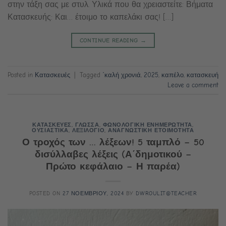
στην τάξη σας με στυλ. Υλικά που θα χρειαστείτε: Βήματα
Κατασκευής: Και… έτοιμο το καπελάκι σας! […]
CONTINUE READING
→
Posted in
Κατασκευές
|
Tagged
΄καλή χρονιά
,
2025
,
καπέλο
,
κατασκευή
Leave a comment
ΚΑΤΑΣΚΕΥΕΣ
,
ΓΛΩΣΣΑ
,
ΦΩΝΟΛΟΓΙΚΗ ΕΝΗΜΕΡΩΤΗΤΑ
,
ΟΥΣΙΑΣΤΙΚΑ
,
ΛΕΞΙΛΟΓΙΟ
,
ΑΝΑΓΝΩΣΤΙΚΗ ΕΤΟΙΜΟΤΗΤΑ
Ο τροχός των … λέξεων! 5 ταμπλό – 50
δισύλλαβες λέξεις (Α΄δημοτικού –
Πρώτο κεφάλαιο – Η παρέα)
POSTED ON
27 ΝΟΕΜΒΡΙΟΥ, 2024
BY
DWROULIT@TEACHER