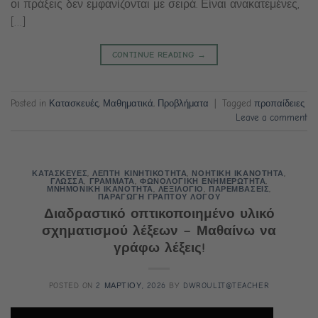
οι πράξεις δεν εμφανίζονται με σειρά. Είναι ανακατεμένες,
[…]
CONTINUE READING
→
Posted in
Κατασκευές
,
Μαθηματικά
,
Προβλήματα
|
Tagged
προπαίδειες
Leave a comment
ΚΑΤΑΣΚΕΥΕΣ
,
ΛΕΠΤΗ ΚΙΝΗΤΙΚΟΤΗΤΑ
,
ΝΟΗΤΙΚΗ ΙΚΑΝΟΤΗΤΑ
,
ΓΛΩΣΣΑ
,
ΓΡΑΜΜΑΤΑ
,
ΦΩΝΟΛΟΓΙΚΗ ΕΝΗΜΕΡΩΤΗΤΑ
,
ΜΝΗΜΟΝΙΚΗ ΙΚΑΝΟΤΗΤΑ
,
ΛΕΞΙΛΟΓΙΟ
,
ΠΑΡΕΜΒΑΣΕΙΣ
,
ΠΑΡΑΓΩΓΗ ΓΡΑΠΤΟΥ ΛΟΓΟΥ
Διαδραστικό οπτικοποιημένο υλικό
σχηματισμού λέξεων – Μαθαίνω να
γράφω λέξεις!
POSTED ON
2 ΜΑΡΤΙΟΥ, 2026
BY
DWROULIT@TEACHER