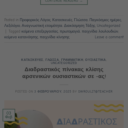
CONTINUE READING
→
Posted in
Προφορικός Λόγος
,
Κατασκευές
,
Γλώσσα
,
Παγκόσμιες ημέρες
,
Λεξιλόγιο
,
Αναγνωστική ετοιμότητα
,
Διακόσμηση Τάξης
,
Uncategorized
|
Tagged
κείμενα επεξεργασίας
,
πρωτομαγιά
,
παιχνίδια λουλουδιών
,
κείμενα κατανόησης
,
παιχνίδια κίνησης
Leave a comment
ΚΑΤΑΣΚΕΥΕΣ
,
ΓΛΩΣΣΑ
,
ΓΡΑΜΜΑΤΙΚΗ
,
ΟΥΣΙΑΣΤΙΚΑ
,
UNCATEGORIZED
Διαδραστικός πίνακας κλίσης
αρσενικών ουσιαστικών σε -ας!
POSTED ON
3 ΦΕΒΡΟΥΑΡΙΟΥ, 2025
BY
DWROULIT@TEACHER
03
Φεβ