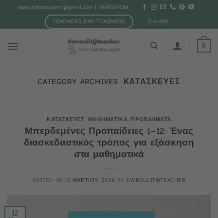
Μετάβαση
dwroulitateacher1@gmail.com
| 6948302084
στο
TEACHERS PAY TEACHERS
E-SHOP
περιεχόμενο
0
CATEGORY ARCHIVES:
ΚΑΤΑΣΚΕΥΕΣ
ΚΑΤΑΣΚΕΥΕΣ
,
ΜΑΘΗΜΑΤΙΚΑ
,
ΠΡΟΒΛΗΜΑΤΑ
Μπερδεμένες Προπαίδειες 1–12: Ένας
διασκεδαστικός τρόπος για εξάσκηση
στα μαθηματικά
POSTED ON
12 ΜΑΡΤΙΟΥ, 2026
BY
DWROULIT@TEACHER
12