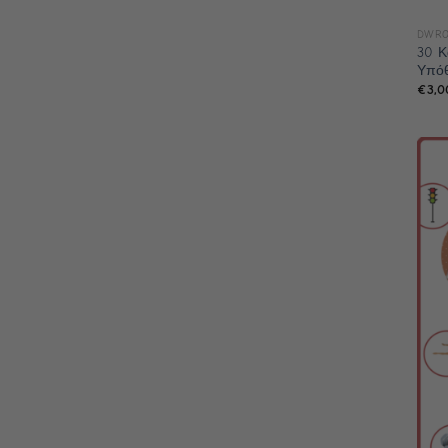
DWRO
30 Κ
Υπόθ
€
3,0