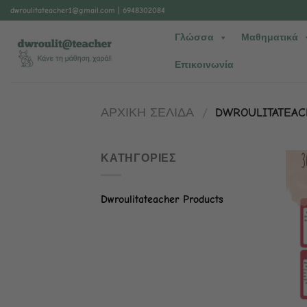
Μετάβαση
dwroulitateacher1@gmail.com
| 6948302084
στο
Γλώσσα
Μαθηματικά
περιεχόμενο
Επικοινωνία
ΑΡΧΙΚΗ ΣΕΛΙΔΑ
/
DWROULITATEAC
ΚΑΤΗΓΟΡΙΕΣ
Dwroulitateacher Products