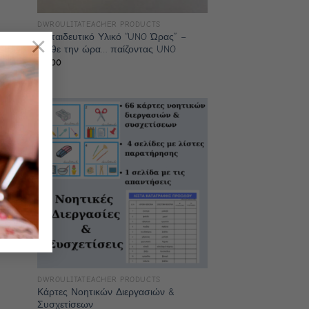
DWROULITATEACHER PRODUCTS
×
Εκπαιδευτικό Υλικό “UNO Ώρας” –
Μάθε την ώρα… παίζοντας UNO
€
1,00
DWROULITATEACHER PRODUCTS
Κάρτες Νοητικών Διεργασιών &
Συσχετίσεων