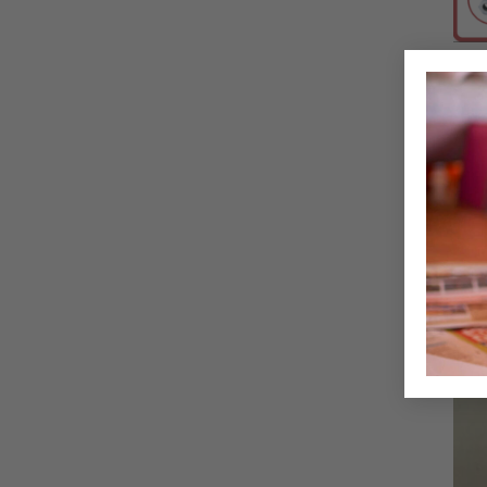
DWRO
ΑΒ μ
€
3,0