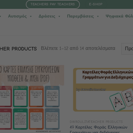
TEACHERS PAY TEACHERS
E-SHOP
Αυτισμός
Δράσεις
Παρεμβάσεις
Ψηφιακά Φύλ
HER PRODUCTS
Βλέπετε 1–12 από 14 αποτελέσματα
DWROULITATEACHER PRODUCTS
49 Καρτέλες Φοράς Ελληνικών
Γραμμάτων για Δεξιόχειρες