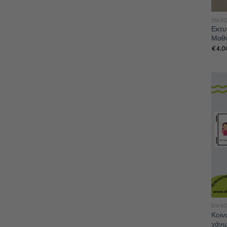
DWRO
Εκτυ
Μαθα
€
4,0
DWRO
Κοιν
χάνω