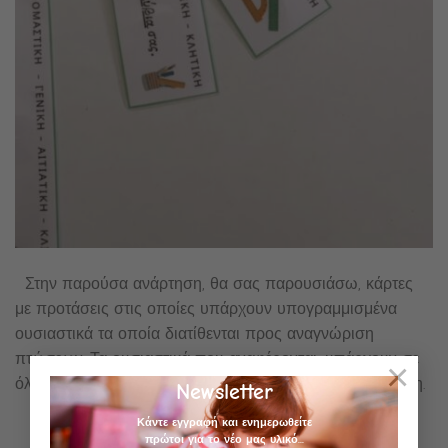
Στην παρούσα ανάρτηση, θα σας παρουσιάσω, κάρτες
με προτάσεις στις οποίες υπάρχουν υπογραμμισμένα
ουσιαστικά τα οποία διατίθενται προς αναγνώριση
πτώσεων. Τα ουσιαστικά που αναφέρονται, υπάρχουν σε
×
όλες τις πτώσεις, στους δύο αριθμούς και σε όλα τα γένη.
Newsletter
πάτησε εδώ για να το κατεβάσεις
Κάντε εγγραφή και ενημερωθείτε
πρώτοι για το νέο μας υλικό...