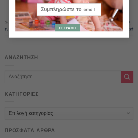
CONTINUE READING
→
Posted in
Γραμματική
,
Ουσιαστικά
,
Uncategorized
|
Tagged
ουσιαστικά
,
ενικός
,
πληθυντικός
,
γένη
Leave a comment
ΑΝΑΖΗΤΗΣΗ
ΚΑΤΗΓΟΡΙΕΣ
Κατηγορίες
ΠΡΟΣΦΑΤΑ ΑΡΘΡΑ