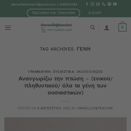
Μετάβαση
dwroulitateacher1@gmail.com
| 6948302084
στο
TEACHERS PAY TEACHERS
E-SHOP
περιεχόμενο
0
TAG ARCHIVES:
ΓΕΝΗ
ΓΡΑΜΜΑΤΙΚΗ
,
ΟΥΣΙΑΣΤΙΚΑ
,
UNCATEGORIZED
Ανανγωρίζω την πτώση – (ενικού/
πληθυντικού/ όλα τα γένη των
ουσιαστικών)
POSTED ON
8 ΑΥΓΟΥΣΤΟΥ, 2021
BY
DWROULIT@TEACHER