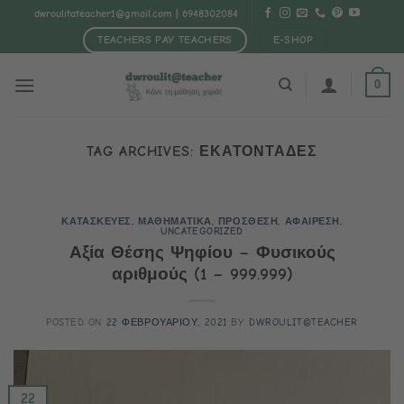
Μετάβαση
dwroulitateacher1@gmail.com
| 6948302084
στο
TEACHERS PAY TEACHERS
E-SHOP
περιεχόμενο
0
TAG ARCHIVES:
ΕΚΑΤΟΝΤΑΔΕΣ
ΚΑΤΑΣΚΕΥΕΣ
,
ΜΑΘΗΜΑΤΙΚΑ
,
ΠΡΟΣΘΕΣΗ
,
ΑΦΑΙΡΕΣΗ
,
UNCATEGORIZED
Αξία Θέσης Ψηφίου – Φυσικούς
αριθμούς (1 – 999.999)
POSTED ON
22 ΦΕΒΡΟΥΑΡΙΟΥ, 2021
BY
DWROULIT@TEACHER
22