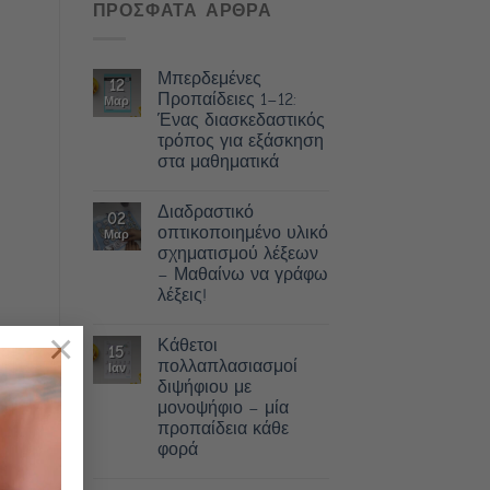
ΠΡΟΣΦΑΤΑ ΑΡΘΡΑ
Μπερδεμένες
12
Προπαίδειες 1–12:
Μαρ
Ένας διασκεδαστικός
τρόπος για εξάσκηση
στα μαθηματικά
Διαδραστικό
02
οπτικοποιημένο υλικό
Μαρ
σχηματισμού λέξεων
– Μαθαίνω να γράφω
λέξεις!
×
Κάθετοι
15
πολλαπλασιασμοί
Ιαν
διψήφιου με
ment
μονοψήφιο – μία
προπαίδεια κάθε
φορά