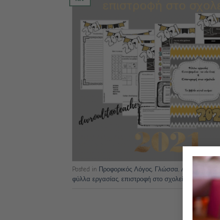
Posted in
Προφορικός Λόγος
,
Γλώσσα
,
Λεξιλόγιο
,
Πα
φύλλα εργασίας
,
επιστροφή στο σχολείο
,
νέο έτος