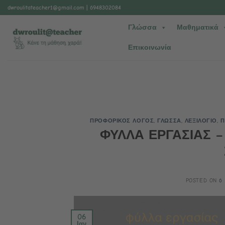
Μετάβαση
dwroulitateacher1@gmail.com
| 6948302084
στο
Γλώσσα
Μαθηματικά
περιεχόμενο
Επικοινωνία
ΠΡΟΦΟΡΙΚΟΣ ΛΟΓΟΣ
,
ΓΛΩΣΣΑ
,
ΛΕΞΙΛΟΓΙΟ
,
Π
ΦΥΛΛΑ ΕΡΓΑΣΙΑΣ –
POSTED ON
6
06
Ιαν