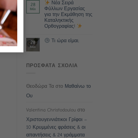
Νέα Σειρά
28
Φύλλων Εργασίας
Μάι
για την Εκμάθηση της
Καταληκτικής
Ορθογραφίας!
Τι ώρα είμαι;
28
Μάι
ΠΡΟΣΦΑΤΑ ΣΧΟΛΙΑ
Θεοδώρα Τα
στο
Μαθαίνω το
Ου
Valentina Christodoulou
στο
Χριστουγεννιάτικοι Γρίφοι –
10 Κρυμμένες φράσεις & οι
απαντήσεις & 24 γράμματα