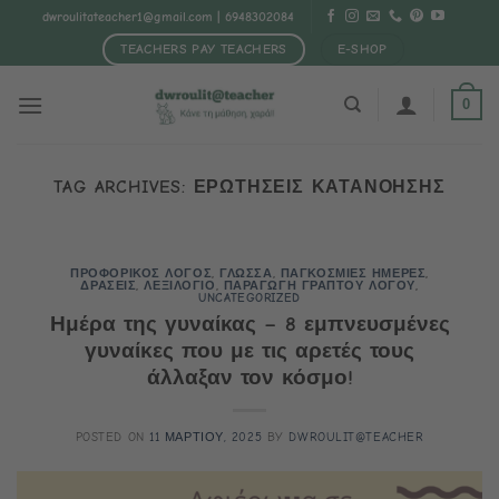
Μετάβαση
dwroulitateacher1@gmail.com
| 6948302084
στο
TEACHERS PAY TEACHERS
E-SHOP
περιεχόμενο
0
TAG ARCHIVES:
ΕΡΩΤΗΣΕΙΣ ΚΑΤΑΝΟΗΣΗΣ
ΠΡΟΦΟΡΙΚΟΣ ΛΟΓΟΣ
,
ΓΛΩΣΣΑ
,
ΠΑΓΚΟΣΜΙΕΣ ΗΜΕΡΕΣ
,
ΔΡΑΣΕΙΣ
,
ΛΕΞΙΛΟΓΙΟ
,
ΠΑΡΑΓΩΓΗ ΓΡΑΠΤΟΥ ΛΟΓΟΥ
,
UNCATEGORIZED
Ημέρα της γυναίκας – 8 εμπνευσμένες
γυναίκες που με τις αρετές τους
άλλαξαν τον κόσμο!
POSTED ON
11 ΜΑΡΤΙΟΥ, 2025
BY
DWROULIT@TEACHER