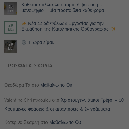
Κάθετοι πολλαπλασιασμοί διψήφιου με
15
μονοψήφιο – μία προπαίδεια κάθε φορά
Ιαν
Νέα Σειρά Φύλλων Εργασίας για την
28
Εκμάθηση της Καταληκτικής Ορθογραφίας!
Μάι
Τι ώρα είμαι;
28
Μάι
ΠΡΟΣΦΑΤΑ ΣΧΟΛΙΑ
Θεοδώρα Τα
στο
Μαθαίνω το Ου
Valentina Christodoulou
στο
Χριστουγεννιάτικοι Γρίφοι – 10
Κρυμμένες φράσεις & οι απαντήσεις & 24 γράμματα
Κατερινα Σκαρλη
στο
Μαθαίνω το Ου