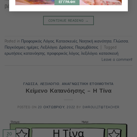
βέλκρο. Οδηγίες παιχνιδιού: Ο παίχτης φοράει […]
CONTINUE READING
→
Posted in
Προφορικός Λόγος
,
Κατασκευές
,
Νοητική ικανότητα
,
Γλώσσα
,
Παγκόσμιες ημέρες
,
Λεξιλόγιο
,
Δράσεις
,
Παρεμβάσεις
|
Tagged
ερωτήσεις κατανόησης
,
προφορικός λόγος
,
λεξιλόγιο
,
κατασκευή
Leave a comment
ΓΛΩΣΣΑ
,
ΛΕΞΙΛΟΓΙΟ
,
ΑΝΑΓΝΩΣΤΙΚΗ ΕΤΟΙΜΟΤΗΤΑ
Κείμενο Κατανόησης – Η Τίνα
POSTED ON
20 ΟΚΤΩΒΡΙΟΥ, 2022
BY
DWROULIT@TEACHER
20