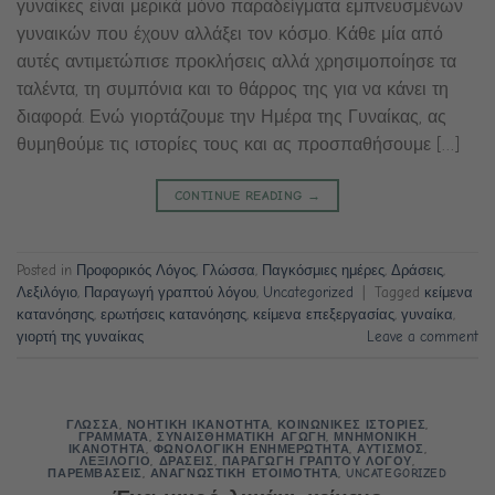
γυναίκες είναι μερικά μόνο παραδείγματα εμπνευσμένων
γυναικών που έχουν αλλάξει τον κόσμο. Κάθε μία από
αυτές αντιμετώπισε προκλήσεις αλλά χρησιμοποίησε τα
ταλέντα, τη συμπόνια και το θάρρος της για να κάνει τη
διαφορά. Ενώ γιορτάζουμε την Ημέρα της Γυναίκας, ας
θυμηθούμε τις ιστορίες τους και ας προσπαθήσουμε […]
CONTINUE READING
→
Posted in
Προφορικός Λόγος
,
Γλώσσα
,
Παγκόσμιες ημέρες
,
Δράσεις
,
Λεξιλόγιο
,
Παραγωγή γραπτού λόγου
,
Uncategorized
|
Tagged
κείμενα
κατανόησης
,
ερωτήσεις κατανόησης
,
κείμενα επεξεργασίας
,
γυναίκα
,
γιορτή της γυναίκας
Leave a comment
ΓΛΩΣΣΑ
,
ΝΟΗΤΙΚΗ ΙΚΑΝΟΤΗΤΑ
,
ΚΟΙΝΩΝΙΚΕΣ ΙΣΤΟΡΙΕΣ
,
ΓΡΑΜΜΑΤΑ
,
ΣΥΝΑΙΣΘΗΜΑΤΙΚΗ ΑΓΩΓΗ
,
ΜΝΗΜΟΝΙΚΗ
ΙΚΑΝΟΤΗΤΑ
,
ΦΩΝΟΛΟΓΙΚΗ ΕΝΗΜΕΡΩΤΗΤΑ
,
ΑΥΤΙΣΜΟΣ
,
ΛΕΞΙΛΟΓΙΟ
,
ΔΡΑΣΕΙΣ
,
ΠΑΡΑΓΩΓΗ ΓΡΑΠΤΟΥ ΛΟΓΟΥ
,
ΠΑΡΕΜΒΑΣΕΙΣ
,
ΑΝΑΓΝΩΣΤΙΚΗ ΕΤΟΙΜΟΤΗΤΑ
,
UNCATEGORIZED