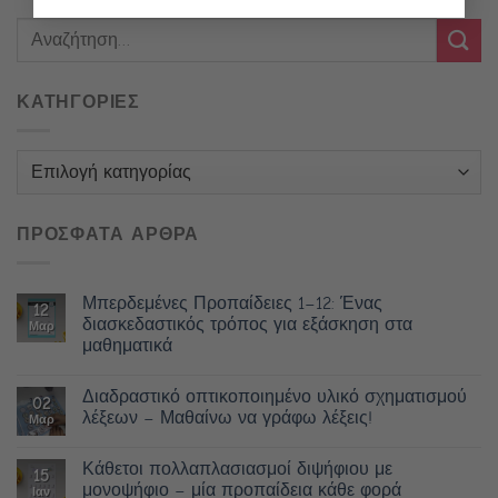
ΚΑΤΗΓΟΡΙΕΣ
Κατηγορίες
ΠΡΟΣΦΑΤΑ ΑΡΘΡΑ
Μπερδεμένες Προπαίδειες 1–12: Ένας
12
διασκεδαστικός τρόπος για εξάσκηση στα
Μαρ
μαθηματικά
Διαδραστικό οπτικοποιημένο υλικό σχηματισμού
02
λέξεων – Μαθαίνω να γράφω λέξεις!
Μαρ
Κάθετοι πολλαπλασιασμοί διψήφιου με
15
μονοψήφιο – μία προπαίδεια κάθε φορά
Ιαν