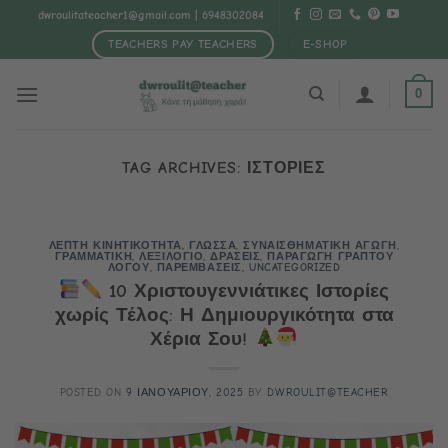
Μετάβαση
dwroulitateacher1@gmail.com
| 6948302084
στο
TEACHERS PAY TEACHERS
E-SHOP
περιεχόμενο
0
TAG ARCHIVES:
ΙΣΤΟΡΙΕΣ
ΛΕΠΤΗ ΚΙΝΗΤΙΚΟΤΗΤΑ
,
ΓΛΩΣΣΑ
,
ΣΥΝΑΙΣΘΗΜΑΤΙΚΗ ΑΓΩΓΗ
,
ΓΡΑΜΜΑΤΙΚΗ
,
ΛΕΞΙΛΟΓΙΟ
,
ΔΡΑΣΕΙΣ
,
ΠΑΡΑΓΩΓΗ ΓΡΑΠΤΟΥ
ΛΟΓΟΥ
,
ΠΑΡΕΜΒΑΣΕΙΣ
,
UNCATEGORIZED
10 Χριστουγεννιάτικες Ιστορίες
χωρίς Τέλος: Η Δημιουργικότητα στα
Χέρια Σου!
POSTED ON
9 ΙΑΝΟΥΑΡΙΟΥ, 2025
BY
DWROULIT@TEACHER