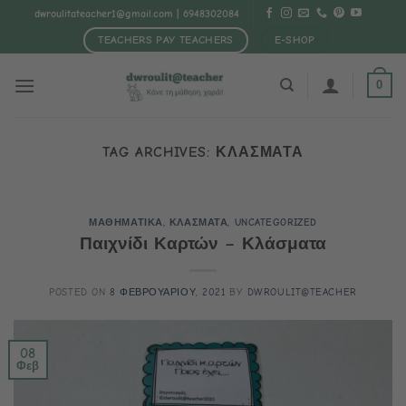
Μετάβαση
dwroulitateacher1@gmail.com
| 6948302084
στο
TEACHERS PAY TEACHERS
E-SHOP
περιεχόμενο
0
TAG ARCHIVES:
ΚΛΑΣΜΑΤΑ
ΜΑΘΗΜΑΤΙΚΑ
,
ΚΛΑΣΜΑΤΑ
,
UNCATEGORIZED
Παιχνίδι Καρτών – Κλάσματα
POSTED ON
8 ΦΕΒΡΟΥΑΡΙΟΥ, 2021
BY
DWROULIT@TEACHER
08
Φεβ