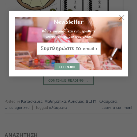
×
Newsletter
Κάντε εγγραφή και ενημερωθείτε
πρώτοι για το νέο μας υλικό...
CONTINUE READING
→
Posted in
Κατασκευές
,
Μαθηματικά
,
Αυτισμός
,
ΔΕΠΥ
,
Κλασματα
,
Uncategorized
|
Tagged
κλάσματα
Leave a comment
ΑΝΑΖΗΤΗΣΗ