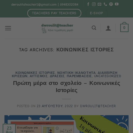
Μετάβαση
dwroulitateacher1@gmail.com
| 6948302084
στο
TEACHERS PAY TEACHERS
E-SHOP
περιεχόμενο
0
TAG ARCHIVES:
ΚΟΙΝΩΝΙΚΕΣ ΙΣΤΟΡΙΕΣ
ΚΟΙΝΩΝΙΚΕΣ ΙΣΤΟΡΙΕΣ
,
ΝΟΗΤΙΚΗ ΙΚΑΝΟΤΗΤΑ
,
ΔΙΑΧΕΙΡΙΣΗ
ΚΡΙΣΕΩΝ
,
ΑΥΤΙΣΜΟΣ
,
ΔΡΑΣΕΙΣ
,
ΠΑΡΕΜΒΑΣΕΙΣ
,
UNCATEGORIZED
Πρώτη μέρα στο σχολείο – Κοινωνικές
Ιστορίες
POSTED ON
23 ΑΥΓΟΥΣΤΟΥ, 2022
BY
DWROULIT@TEACHER
23
Αυγ