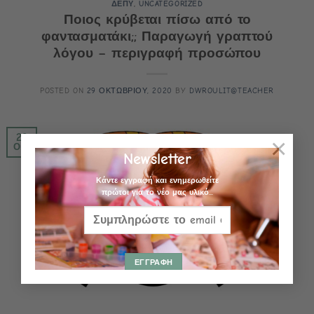
ΔΕΠΥ
,
UNCATEGORIZED
Ποιος κρύβεται πίσω από το
φαντασματάκι;; Παραγωγή γραπτού
λόγου – περιγραφή προσώπου
POSTED ON
29 ΟΚΤΩΒΡΙΟΥ, 2020
BY
DWROULIT@TEACHER
29
×
Οκτ
Newsletter
Κάντε εγγραφή και ενημερωθείτε
πρώτοι για το νέο μας υλικό...