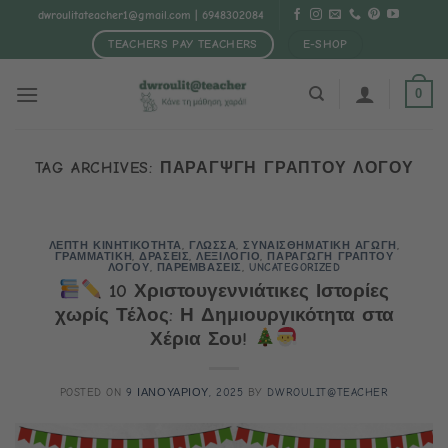
Μετάβαση
dwroulitateacher1@gmail.com
| 6948302084
στο
TEACHERS PAY TEACHERS
E-SHOP
περιεχόμενο
0
TAG ARCHIVES:
ΠΑΡΑΓΨΓΗ ΓΡΑΠΤΟΥ ΛΟΓΟΥ
ΛΕΠΤΗ ΚΙΝΗΤΙΚΟΤΗΤΑ
,
ΓΛΩΣΣΑ
,
ΣΥΝΑΙΣΘΗΜΑΤΙΚΗ ΑΓΩΓΗ
,
ΓΡΑΜΜΑΤΙΚΗ
,
ΔΡΑΣΕΙΣ
,
ΛΕΞΙΛΟΓΙΟ
,
ΠΑΡΑΓΩΓΗ ΓΡΑΠΤΟΥ
ΛΟΓΟΥ
,
ΠΑΡΕΜΒΑΣΕΙΣ
,
UNCATEGORIZED
10 Χριστουγεννιάτικες Ιστορίες
χωρίς Τέλος: Η Δημιουργικότητα στα
Χέρια Σου!
POSTED ON
9 ΙΑΝΟΥΑΡΙΟΥ, 2025
BY
DWROULIT@TEACHER