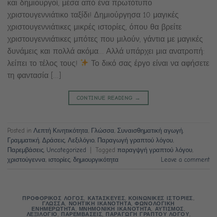
και δημιουργοί, μέσα από ένα πρωτότυπο
χριστουγεννιάτικο ταξίδι! Δημιούργησα 10 μαγικές
χριστουγεννιάτικες μικρές ιστορίες, όπου θα βρείτε
χριστουγεννιάτικες μπότες που μιλούν, γάντια με μαγικές
δυνάμεις και πολλά ακόμα… Αλλά υπάρχει μια ανατροπή:
λείπει το τέλος τους!
Το δικό σας έργο είναι να αφήσετε
τη φαντασία […]
CONTINUE READING
→
Posted in
Λεπτή Κινητικότητα
,
Γλώσσα
,
Συναισθηματική αγωγή
,
Γραμματική
,
Δράσεις
,
Λεξιλόγιο
,
Παραγωγή γραπτού λόγου
,
Παρεμβάσεις
,
Uncategorized
|
Tagged
παραγψγή γραπτού λόγου
,
χριστούγεννα
,
ιστορίες
,
δημιουργικότητα
Leave a comment
ΠΡΟΦΟΡΙΚΟΣ ΛΟΓΟΣ
,
ΚΑΤΑΣΚΕΥΕΣ
,
ΚΟΙΝΩΝΙΚΕΣ ΙΣΤΟΡΙΕΣ
,
ΓΛΩΣΣΑ
,
ΝΟΗΤΙΚΗ ΙΚΑΝΟΤΗΤΑ
,
ΦΩΝΟΛΟΓΙΚΗ
ΕΝΗΜΕΡΩΤΗΤΑ
,
ΜΝΗΜΟΝΙΚΗ ΙΚΑΝΟΤΗΤΑ
,
ΑΥΤΙΣΜΟΣ
,
ΛΕΞΙΛΟΓΙΟ
,
ΠΑΡΕΜΒΑΣΕΙΣ
,
ΠΑΡΑΓΩΓΗ ΓΡΑΠΤΟΥ ΛΟΓΟΥ
,