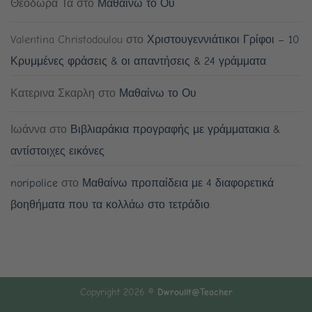
Θεοδώρα Τα
στο
Μαθαίνω το Ου
Valentina Christodoulou
στο
Χριστουγεννιάτικοι Γρίφοι – 10
Κρυμμένες φράσεις & οι απαντήσεις & 24 γράμματα
Κατερινα Σκαρλη
στο
Μαθαίνω το Ου
Ιωάννα
στο
Βιβλιαράκια προγραφής με γράμματακια &
αντίστοιχες εικόνες
noripolice
στο
Μαθαίνω προπαίδεια με 4 διαφορετικά
βοηθήματα που τα κολλάω στο τετράδιο.
Copyright 2026 ©
Dwroulit@Teacher