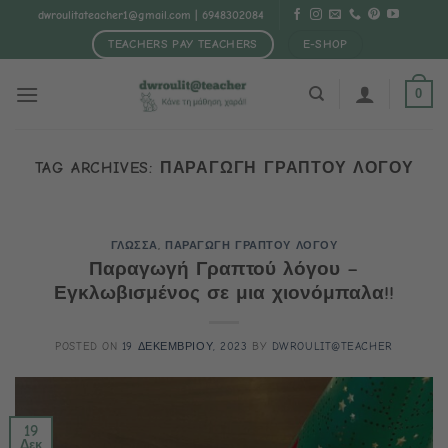
Μετάβαση
dwroulitateacher1@gmail.com
| 6948302084
στο
TEACHERS PAY TEACHERS
E-SHOP
περιεχόμενο
0
TAG ARCHIVES:
ΠΑΡΑΓΩΓΗ ΓΡΑΠΤΟΥ ΛΟΓΟΥ
ΓΛΩΣΣΑ
,
ΠΑΡΑΓΩΓΗ ΓΡΑΠΤΟΥ ΛΟΓΟΥ
Παραγωγή Γραπτού λόγου –
Εγκλωβισμένος σε μια χιονόμπαλα!!
POSTED ON
19 ΔΕΚΕΜΒΡΙΟΥ, 2023
BY
DWROULIT@TEACHER
19
Δεκ