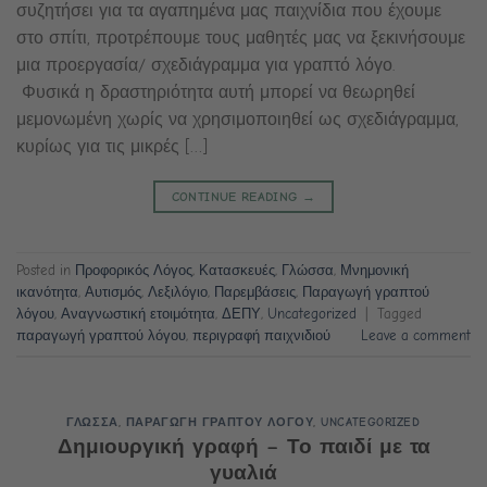
συζητήσει για τα αγαπημένα μας παιχνίδια που έχουμε
στο σπίτι, προτρέπουμε τους μαθητές μας να ξεκινήσουμε
μια προεργασία/ σχεδιάγραμμα για γραπτό λόγο.
Φυσικά η δραστηριότητα αυτή μπορεί να θεωρηθεί
μεμονωμένη χωρίς να χρησιμοποιηθεί ως σχεδιάγραμμα,
κυρίως για τις μικρές […]
CONTINUE READING
→
Posted in
Προφορικός Λόγος
,
Κατασκευές
,
Γλώσσα
,
Μνημονική
ικανότητα
,
Αυτισμός
,
Λεξιλόγιο
,
Παρεμβάσεις
,
Παραγωγή γραπτού
λόγου
,
Αναγνωστική ετοιμότητα
,
ΔΕΠΥ
,
Uncategorized
|
Tagged
παραγωγή γραπτού λόγου
,
περιγραφή παιχνιδιού
Leave a comment
ΓΛΩΣΣΑ
,
ΠΑΡΑΓΩΓΗ ΓΡΑΠΤΟΥ ΛΟΓΟΥ
,
UNCATEGORIZED
Δημιουργική γραφή – Το παιδί με τα
γυαλιά