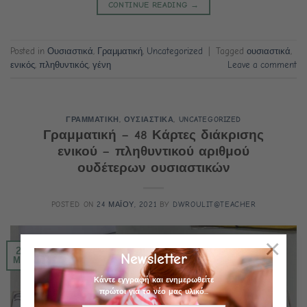
CONTINUE READING
→
Posted in
Ουσιαστικά
,
Γραμματική
,
Uncategorized
|
Tagged
ουσιαστικά
,
ενικός
,
πληθυντικός
,
γένη
Leave a comment
ΓΡΑΜΜΑΤΙΚΗ
,
ΟΥΣΙΑΣΤΙΚΑ
,
UNCATEGORIZED
Γραμματική – 48 Κάρτες διάκρισης
ενικού – πληθυντικού αριθμού
ουδέτερων ουσιαστικών
POSTED ON
24 ΜΑΪΟΥ, 2021
BY
DWROULIT@TEACHER
×
24
Newsletter
Μάι
Κάντε εγγραφή και ενημερωθείτε
πρώτοι για το νέο μας υλικό...