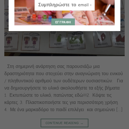
Στη σημερινή ανάρτηση σας παρουσιάζω μια
δραστηριότητα που στοχεύει στην αναγνώριση του ενικού
/ πληθυντικού αριθμού των ουδέτερων ουσιαστικών. Για
να δημιουργήσετε το υλικό ακολουθήστε τα εξής βήματα:
1. Εκτυπώστε το υλικό, πατώντας εδώ!!!2. Κόψτε τις
κάρτες. 3. Πλαστικοποιήστε τες για περισσότερη χρήση.
4. Με ένα μαρκαδόρο το παιδί επιλέγει και σημειώνει […]
CONTINUE READING
→