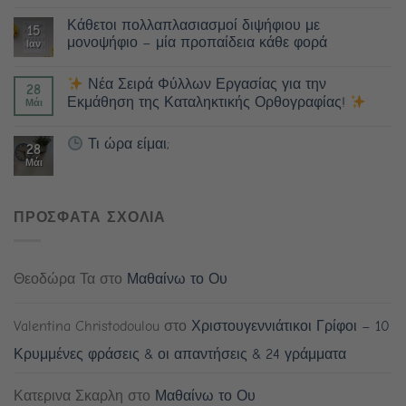
Κάθετοι πολλαπλασιασμοί διψήφιου με
15
μονοψήφιο – μία προπαίδεια κάθε φορά
Ιαν
Νέα Σειρά Φύλλων Εργασίας για την
28
Εκμάθηση της Καταληκτικής Ορθογραφίας!
Μάι
Τι ώρα είμαι;
28
Μάι
ΠΡΟΣΦΑΤΑ ΣΧΟΛΙΑ
Θεοδώρα Τα
στο
Μαθαίνω το Ου
Valentina Christodoulou
στο
Χριστουγεννιάτικοι Γρίφοι – 10
Κρυμμένες φράσεις & οι απαντήσεις & 24 γράμματα
Κατερινα Σκαρλη
στο
Μαθαίνω το Ου