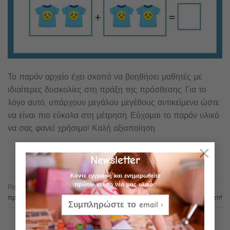
Το παρόν αρχείο έχει σκοπό να βοηθήσει μαθητές με
ιδιαίτερες δυσκολίες στη πράξη της πρόσθεσης. Για το
λόγο αυτό, υπάρχουν μεγάλου μεγέθους αντικείμενα ώστε
να είναι πιο εύκολα στη μέτρηση. Εύχομαι το παρόν υλικό
να σας φανεί χρήσιμο! Καλή αξιοποίηση
×
CONTINUE READING
→
Newsletter
Κάντε εγγραφή και ενημερωθείτε
πρώτοι για το νέο μας υλικό...
Posted in
Μαθηματικά
,
Πρόσθεση
,
Uncategorized
|
Tagged
προσθέση
,
προσθέσεις με χρήση αντικειμένων
Leave a comment