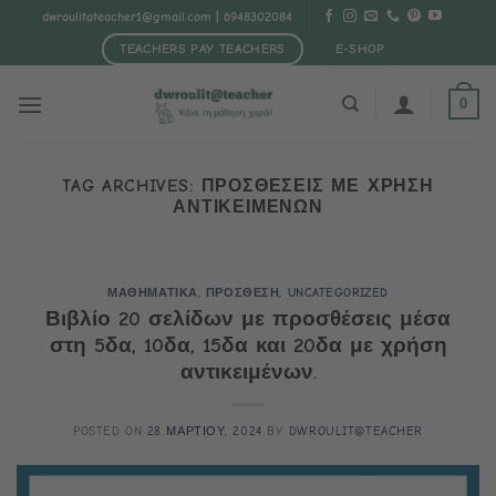
Μετάβαση
dwroulitateacher1@gmail.com
| 6948302084
στο
TEACHERS PAY TEACHERS
E-SHOP
περιεχόμενο
0
TAG ARCHIVES:
ΠΡΟΣΘΕΣΕΙΣ ΜΕ ΧΡΗΣΗ
ΑΝΤΙΚΕΙΜΕΝΩΝ
ΜΑΘΗΜΑΤΙΚΑ
,
ΠΡΟΣΘΕΣΗ
,
UNCATEGORIZED
Βιβλίο 20 σελίδων με προσθέσεις μέσα
στη 5δα, 10δα, 15δα και 20δα με χρήση
αντικειμένων.
POSTED ON
28 ΜΑΡΤΙΟΥ, 2024
BY
DWROULIT@TEACHER