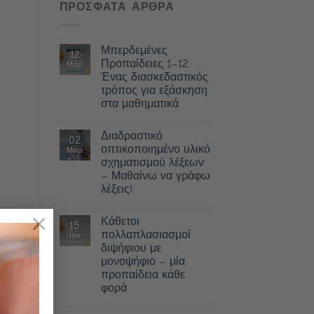
ΠΡΟΣΦΑΤΑ ΑΡΘΡΑ
Μπερδεμένες
12
Προπαίδειες 1–12:
Μαρ
Ένας διασκεδαστικός
τρόπος για εξάσκηση
στα μαθηματικά
Διαδραστικό
02
οπτικοποιημένο υλικό
Μαρ
σχηματισμού λέξεων
– Μαθαίνω να γράφω
λέξεις!
×
αση
Κάθετοι
15
ment
πολλαπλασιασμοί
Ιαν
διψήφιου με
μονοψήφιο – μία
προπαίδεια κάθε
φορά