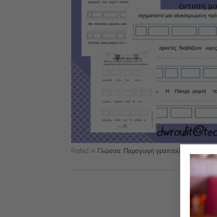
Posted in
Γλώσσα
,
Παραγωγή γραπτού λόγου
,
Ψηφι