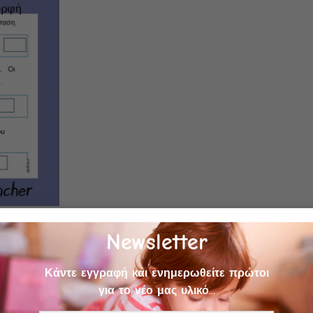
ακά Φύλλα Εργασίας
,
Uncategorized
|
Tagged
διαδραστικές ασκήσεις
,
πρότ
Leave a com
Newsletter
Κάντε εγγραφή και ενημερωθείτε πρώτοι
για το νέο μας υλικό...