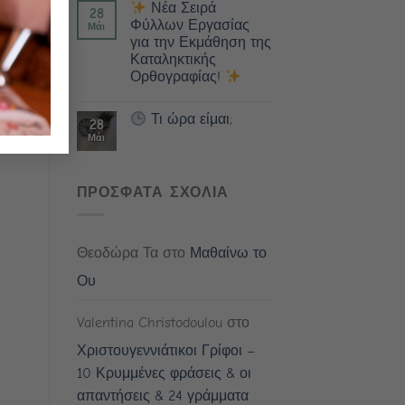
Νέα Σειρά
28
Φύλλων Εργασίας
Μάι
για την Εκμάθηση της
Καταληκτικής
Ορθογραφίας!
Τι ώρα είμαι;
28
Μάι
ΠΡΟΣΦΑΤΑ ΣΧΟΛΙΑ
Θεοδώρα Τα
στο
Μαθαίνω το
Ου
Valentina Christodoulou
στο
Χριστουγεννιάτικοι Γρίφοι –
10 Κρυμμένες φράσεις & οι
απαντήσεις & 24 γράμματα