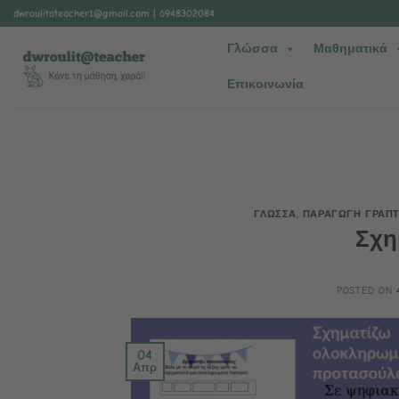
Μετάβαση
dwroulitateacher1@gmail.com
| 6948302084
στο
Γλώσσα
Μαθηματικά
περιεχόμενο
Επικοινωνία
ΓΛΩΣΣΑ
,
ΠΑΡΑΓΩΓΗ ΓΡΑΠ
Σχη
POSTED ON
04
Απρ