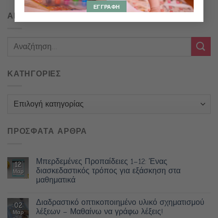
ΑΝΑΖΗΤΗΣΗ
ΚΑΤΗΓΟΡΙΕΣ
Κατηγορίες
ΠΡΟΣΦΑΤΑ ΑΡΘΡΑ
Μπερδεμένες Προπαίδειες 1–12: Ένας
12
διασκεδαστικός τρόπος για εξάσκηση στα
Μαρ
μαθηματικά
Διαδραστικό οπτικοποιημένο υλικό σχηματισμού
02
λέξεων – Μαθαίνω να γράφω λέξεις!
Μαρ