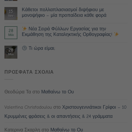
Κάθετοι πολλαπλασιασμοί διψήφιου με
15
μονοψήφιο – μία προπαίδεια κάθε φορά
Ιαν
Νέα Σειρά Φύλλων Εργασίας για την
28
Εκμάθηση της Καταληκτικής Ορθογραφίας!
Μάι
Τι ώρα είμαι;
28
Μάι
ΠΡΟΣΦΑΤΑ ΣΧΟΛΙΑ
Θεοδώρα Τα
στο
Μαθαίνω το Ου
Valentina Christodoulou
στο
Χριστουγεννιάτικοι Γρίφοι – 10
Κρυμμένες φράσεις & οι απαντήσεις & 24 γράμματα
Κατερινα Σκαρλη
στο
Μαθαίνω το Ου