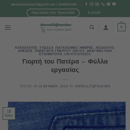
Μετάβαση
dwroulitateacher1@gmail.com
| 6948302084
στο
TEACHERS PAY TEACHERS
E-SHOP
περιεχόμενο
0
ΚΑΤΑΣΚΕΥΕΣ
,
ΓΛΩΣΣΑ
,
ΠΑΓΚΟΣΜΙΕΣ ΗΜΕΡΕΣ
,
ΛΕΞΙΛΟΓΙΟ
,
ΔΡΑΣΕΙΣ
,
ΠΑΡΑΓΩΓΗ ΓΡΑΠΤΟΥ ΛΟΓΟΥ
,
ΑΝΑΓΝΩΣΤΙΚΗ
ΕΤΟΙΜΟΤΗΤΑ
,
UNCATEGORIZED
Γιορτή του Πατέρα – Φύλλα
εργασίας
POSTED ON
18 ΙΟΥΝΙΟΥ, 2020
BY
DWROULIT@TEACHER
18
Ιούν