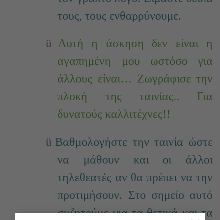
τους, τους ενθαρρύνουμε.
ü
Αυτή η άσκηση δεν είναι η
αγαπημένη μου ωστόσο για
άλλους είναι… Ζωγράφισε την
πλοκή της ταινίας.. Για
δυνατούς καλλιτέχνες!!
ü
Βαθμολογήστε την ταινία ώστε
να μάθουν και οι άλλοι
τηλεθεατές αν θα πρέπει να την
προτιμήσουν. Στο σημείο αυτό
συζητούμε για τα θετικά και τα