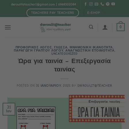
Μετάβαση
dwroulitateacher1@gmail.com
| 6948302084
στο
TEACHERS PAY TEACHERS
E-SHOP
περιεχόμενο
0
ΠΡΟΦΟΡΙΚΟΣ ΛΟΓΟΣ
,
ΓΛΩΣΣΑ
,
ΜΝΗΜΟΝΙΚΗ ΙΚΑΝΟΤΗΤΑ
,
ΠΑΡΑΓΩΓΗ ΓΡΑΠΤΟΥ ΛΟΓΟΥ
,
ΑΝΑΓΝΩΣΤΙΚΗ ΕΤΟΙΜΟΤΗΤΑ
,
UNCATEGORIZED
Ώρα για ταινία – Επεξεργασία
ταινίας
POSTED ON
31 ΙΑΝΟΥΑΡΙΟΥ, 2021
BY
DWROULIT@TEACHER
31
Ιαν