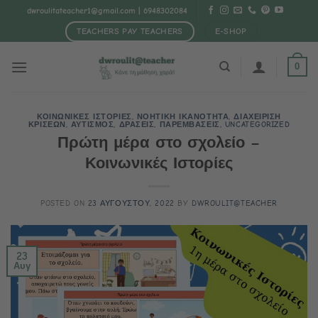
Μετάβαση
dwroulitateacher1@gmail.com
| 6948302084
στο
TEACHERS PAY TEACHERS
E-SHOP
περιεχόμενο
0
ΚΟΙΝΩΝΙΚΕΣ ΙΣΤΟΡΙΕΣ
,
ΝΟΗΤΙΚΗ ΙΚΑΝΟΤΗΤΑ
,
ΔΙΑΧΕΙΡΙΣΗ
ΚΡΙΣΕΩΝ
,
ΑΥΤΙΣΜΟΣ
,
ΔΡΑΣΕΙΣ
,
ΠΑΡΕΜΒΑΣΕΙΣ
,
UNCATEGORIZED
Πρώτη μέρα στο σχολείο –
Κοινωνικές Ιστορίες
POSTED ON
23 ΑΥΓΟΥΣΤΟΥ, 2022
BY
DWROULIT@TEACHER
23
Αυγ