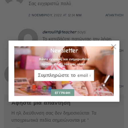
Σας ευχαριστώ πολύ.
2 ΝΟΕΜΒΡΙΟΥ, 2022 AT 12:14 ΜΜ
ΑΠΑΝΤΗΣΗ
dwroulit@teacher
says:
Το κατεβάζετε πατώντας την λήψη.
×
Newsletter
2 ΝΟΕΜΒΡΙΟΥ, 2022 AT 7:42 ΜΜ
ΑΠΑΝΤΗΣΗ
Κάντε εγγραφή και ενημερωθείτε
πρώτοι για το νέο μας υλικό...
Manajemen
says:
wow that’s good
19 ΙΑΝΟΥΑΡΙΟΥ, 2023 AT 10:37 ΠΜ
ΑΠΑΝΤΗΣΗ
Αφήστε μια απάντηση
Η ηλ. διεύθυνση σας δεν δημοσιεύεται.
Τα
υποχρεωτικά πεδία σημειώνονται με
*